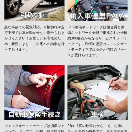
急な事故での緊急対応、車検切れや走
FAIA整備ネットワークは組合員と整
行不安でお車が動かせない場合もおま
備ネットワーク会員で形成された全国
かせください！お忙しいお客様のた
約300拠点からなるサービスネットワ
め、状況により、ご自宅への納⾞も⾏
ークです。FAIF加盟店のジャンクオー
っております。
トモーティブでは安心と信頼のサービ
スが受けられます。
ジャンクオートモーティブは損保ジャ
2年に1度の検査だからこそ、お車に
パンの代理店です。損保上級資格取得
合った車検が重要です。お客様のお車