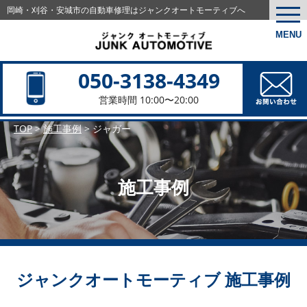
岡崎・刈谷・安城市の
自動車修理はジャンクオートモーティブへ
togg
navi
MENU
050-3138-4349
営業時間 10:00〜20:00
TOP
>
施工事例
>
ジャガー
施工事例
ジャンクオートモーティブ 施工事例