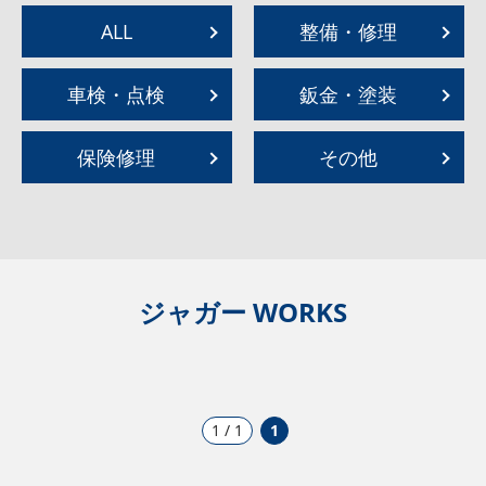
ALL
整備・修理
車検・点検
鈑金・塗装
保険修理
その他
ジャガー WORKS
1 / 1
1