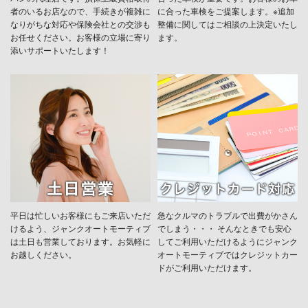
者のいるお店なので、手続きが複雑に
に合った車検をご提案します。※追加
なりがちな対応や保険会社との交渉も
整備に関してはご相談の上決定いたし
お任せください。お客様の立場に寄り
ます。
添いサポートいたします！
平日は忙しいお客様にもご来店いただ
急なクルマのトラブルで出費がかさん
けるよう、ジャンクオートモーティブ
でしまう・・・ そんなときでも安心
は土日も営業しております。お気軽に
してご利用いただけるようにジャンク
お越しください。
オートモーティブではクレジットカー
ドがご利用いただけます。