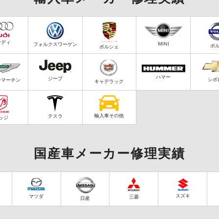
ウディ
MINI
フォルクスワーゲン
ボ
ポルシェ
ハマー
ジープ
シボ
ンマーチン
キャデラック
輸入車その他
テスラ
ッジ
国産車メーカー修理実績
スズキ
マツダ
三菱
日産