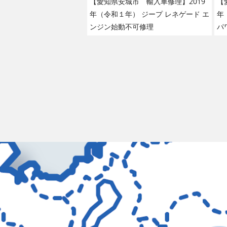
【愛知県安城市 輸入車修理】2019
【
年（令和１年） ジープ レネゲード エ
年
ンジン始動不可修理
パ