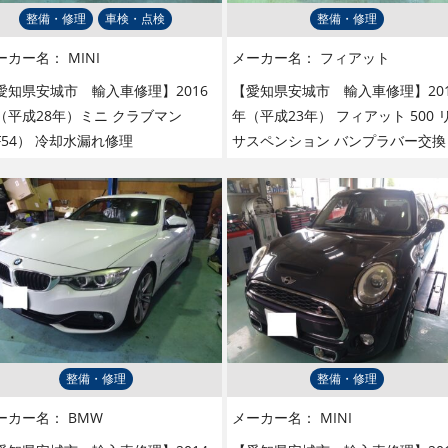
整備・修理
車検・点検
整備・修理
ーカー名：
MINI
メーカー名：
フィアット
愛知県安城市 輸入車修理】2016
【愛知県安城市 輸入車修理】201
（平成28年）ミニ クラブマン
年（平成23年） フィアット 500 
F54） 冷却水漏れ修理
サスペンション バンプラバー交換
整備・修理
整備・修理
ーカー名：
BMW
メーカー名：
MINI