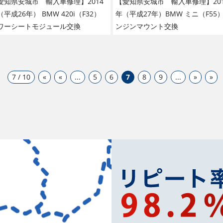
愛知県安城市 輸入車修理】2014
【愛知県安城市 輸入車修理】201
（平成26年） BMW 420i（F32）
年（平成27年）BMW ミニ（F55）
ワーシートモジュール交換
ンジンマウント交換
7 / 10
«
«
...
5
6
7
8
9
...
»
»