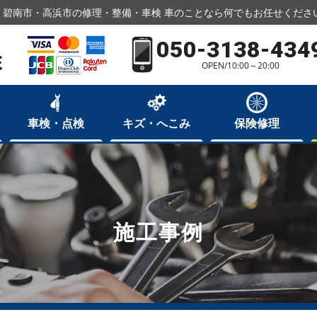
・碧南市・高浜市の修理・整備・車検 車のことなら何でもお任せくださ
050-3138-434
OPEN/10:00～20:00
車検・点検
キズ・へこみ
保険修理
施工事例