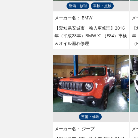
整備・修理
車検・点検
メーカー名：
BMW
メ
【愛知県安城市 輸入車修理】2016
【
年（平成28年）BMW X1（E84）車検
年
＆オイル漏れ修理
（
整備・修理
メーカー名：
ジープ
メ