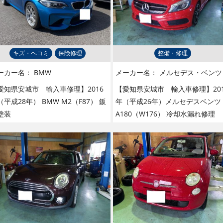
キズ・ヘコミ
保険修理
整備・修理
ーカー名：
BMW
メーカー名：
メルセデス・ベンツ
愛知県安城市 輸入車修理】2016
【愛知県安城市 輸入車修理】201
（平成28年） BMW M2（F87） 鈑
年（平成26年）メルセデスベンツ
塗装
A180（W176） 冷却水漏れ修理