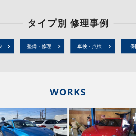
タイプ別 修理事例
ミ
整備・修理
車検・点検
保
WORKS