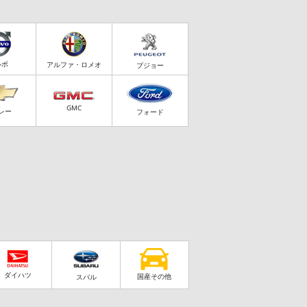
ルボ
アルファ・ロメオ
プジョー
GMC
レー
フォード
ダイハツ
国産その他
スバル