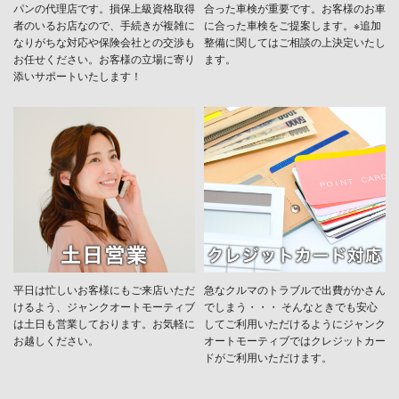
パンの代理店です。損保上級資格取得
合った車検が重要です。お客様のお車
者のいるお店なので、手続きが複雑に
に合った車検をご提案します。※追加
なりがちな対応や保険会社との交渉も
整備に関してはご相談の上決定いたし
お任せください。お客様の立場に寄り
ます。
添いサポートいたします！
平日は忙しいお客様にもご来店いただ
急なクルマのトラブルで出費がかさん
けるよう、ジャンクオートモーティブ
でしまう・・・ そんなときでも安心
は土日も営業しております。お気軽に
してご利用いただけるようにジャンク
お越しください。
オートモーティブではクレジットカー
ドがご利用いただけます。