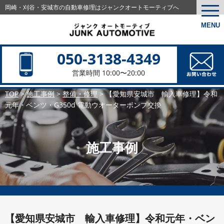
岡崎・刈谷・安城市の
自動車修理はジャンクオートモーティブへ
togg
navi
MENU
050-3138-4349
営業時間 10:00〜20:00
TOP
>
施工事例
>
整備・修理
>
【愛知県安城市 輸入車修理】令和
元年・ベンツ・G350d 電動ウオーターポンプ交換
施工事例
【愛知県安城市 輸入車修理】令和元年・ベン