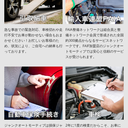
急な事故での緊急対応、車検切れや走
FAIA整備ネットワークは組合員と整
行不安でお車が動かせない場合もおま
備ネットワーク会員で形成された全国
かせください！お忙しいお客様のた
約300拠点からなるサービスネットワ
め、状況により、ご自宅への納⾞も⾏
ークです。FAIF加盟店のジャンクオー
っております。
トモーティブでは安心と信頼のサービ
スが受けられます。
ジャンクオートモーティブは損保ジャ
2年に1度の検査だからこそ、お車に