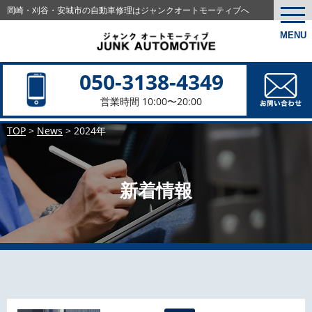
岡崎・刈谷・安城市の
自動車修理はジャンクオートモーティブへ
togg
navi
MENU
050-3138-4349
営業時間 10:00〜20:00
TOP
>
News
>
2024年
新着情報