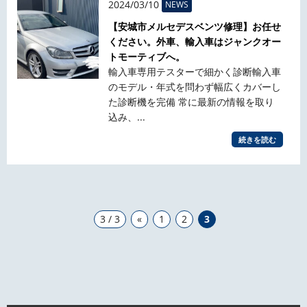
2024/03/10
NEWS
【安城市メルセデスベンツ修理】お任せ
ください。外車、輸入車はジャンクオー
トモーティブへ。
輸入車専用テスターで細かく診断輸入車
のモデル・年式を問わず幅広くカバーし
た診断機を完備 常に最新の情報を取り
込み、...
続きを読む
3 / 3
«
1
2
3