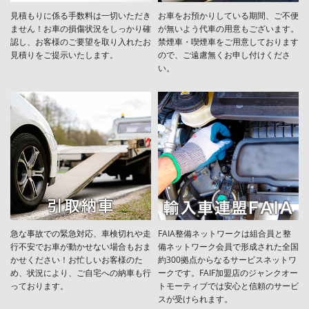
見積もりに係る手数料は一切いただき
お車をお預かりしている期間、ご不便
ません！お車の損傷状況をしっかり確
が無いよう代車の用意もございます。
認し、お客様のご要望を取り入れたお
禁煙車・喫煙車をご用意しております
見積りをご提示いたします。
ので、ご遠慮無くお申し付けくださ
い。
急な事故での緊急対応、車検切れや走
FAIA整備ネットワークは組合員と整
行不安でお車が動かせない場合もおま
備ネットワーク会員で形成された全国
かせください！お忙しいお客様のた
約300拠点からなるサービスネットワ
め、状況により、ご自宅への納⾞も⾏
ークです。FAIF加盟店のジャンクオー
っております。
トモーティブでは安心と信頼のサービ
スが受けられます。